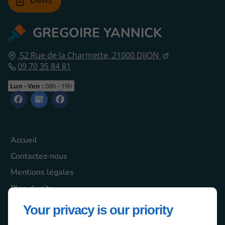
Devis
GREGOIRE YANNICK
52 Rue de la Charmette,
21000
DIJON
09 70 35 84 81
Lun - Ven :
08h - 19h
Accueil
Contactez-nous
Mentions légales
Plan du site
Your privacy is our priority