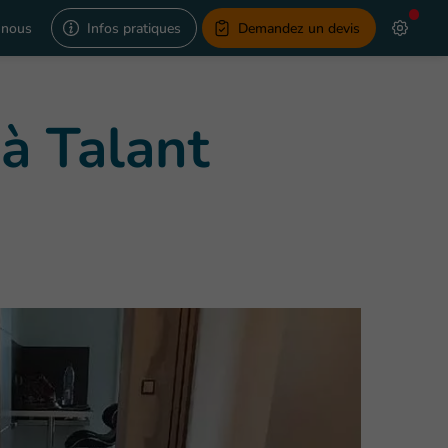
-nous
Infos pratiques
Demandez un devis
à Talant