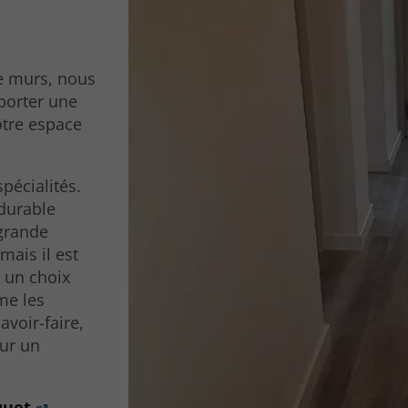
e murs, nous
pporter une
otre espace
spécialités.
 durable
 grande
mais il est
t un choix
me les
avoir-faire,
our un
quet
.