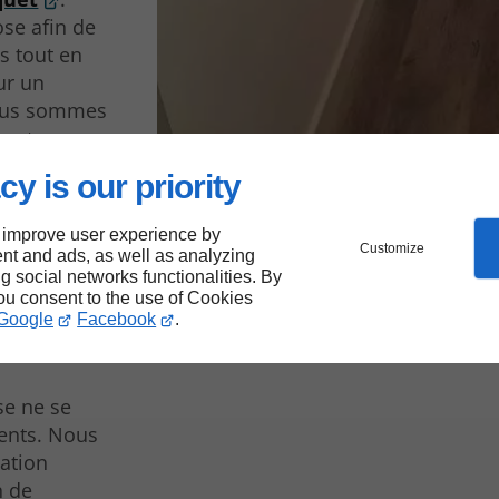
ose afin de
s tout en
ur un
 nous sommes
e et
cy is our priority
 improve user experience by
Customize
nt and ads, as well as analyzing
ment
ng social networks functionalities. By
you consent to the use of Cookies
Google
Facebook
.
se ne se
ments. Nous
ation
n de