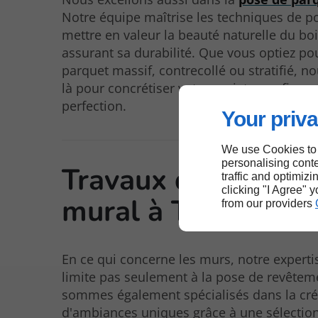
Notre équipe maîtrise les techniques de p
mettre en valeur la beauté naturelle du boi
assurant sa durabilité. Que vous optiez po
parquet massif, contrecollé ou stratifié,
là pour concrétiser votre projet avec finess
perfection.
Your priva
We use Cookies to
personalising conte
Travaux de revête
traffic and optimizi
clicking "I Agree" 
mural à Talant
from our providers
En ce qui concerne les murs, notre experti
limite pas seulement à la pose de revête
sommes également spécialisés dans la cré
d'ambiances uniques grâce à une sélectio