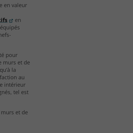
e en valeur
ifs
en
 équipés
hefs-
ité pour
e murs et de
qu’à la
sfaction au
e intérieur
nés, tel est
 murs et de